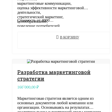
маркетинговые коммуникации,
оценка эффективности маркетинговой
деятельности,
стратегический маркетинг,
Стоимость от 4000…
ценообразование,
поведение потребителей .
В КОРЗИНУ
Разработка маркетинговой
стратегии
160`000,00
₽
Маркетинговая стратегия является одним из
основных документов любой компании или
организации. Основываясь на результатах
аналитики рынка и внутренней среды компании,